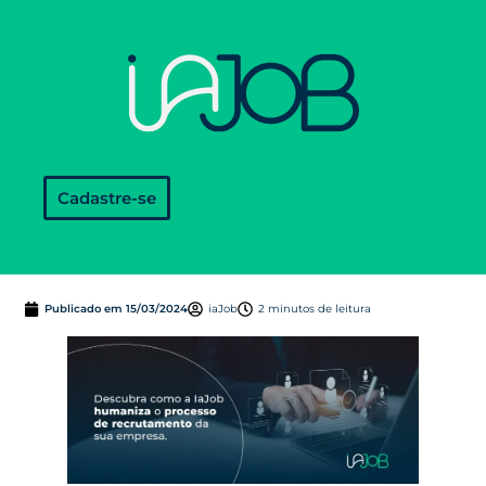
Cadastre-se
Publicado em
15/03/2024
iaJob
2 minutos de leitura